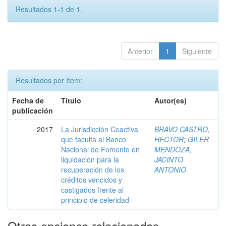
Resultados 1-1 de 1.
Anterior
1
Siguiente
Resultados por ítem:
Fecha de
Título
Autor(es)
publicación
2017
La Jurisdicción Coactiva
BRAVO CASTRO,
que faculta al Banco
HECTOR
;
GILER
Nacional de Fomento en
MENDOZA,
liquidación para la
JACINTO
recuperación de los
ANTONIO
créditos vencidos y
castigados frente al
principio de celeridad
Otras opciones relacionadas