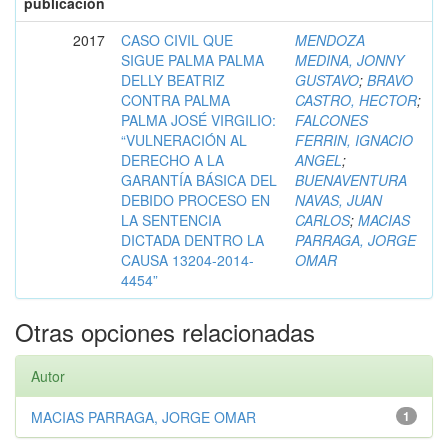
publicación
2017
CASO CIVIL QUE
MENDOZA
SIGUE PALMA PALMA
MEDINA, JONNY
DELLY BEATRIZ
GUSTAVO
;
BRAVO
CONTRA PALMA
CASTRO, HECTOR
;
PALMA JOSÉ VIRGILIO:
FALCONES
“VULNERACIÓN AL
FERRIN, IGNACIO
DERECHO A LA
ANGEL
;
GARANTÍA BÁSICA DEL
BUENAVENTURA
DEBIDO PROCESO EN
NAVAS, JUAN
LA SENTENCIA
CARLOS
;
MACIAS
DICTADA DENTRO LA
PARRAGA, JORGE
CAUSA 13204-2014-
OMAR
4454”
Otras opciones relacionadas
Autor
MACIAS PARRAGA, JORGE OMAR
1