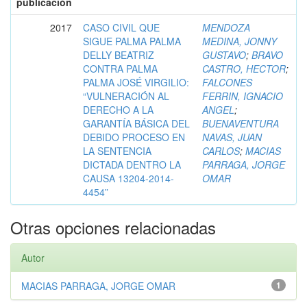
publicación
2017
CASO CIVIL QUE
MENDOZA
SIGUE PALMA PALMA
MEDINA, JONNY
DELLY BEATRIZ
GUSTAVO
;
BRAVO
CONTRA PALMA
CASTRO, HECTOR
;
PALMA JOSÉ VIRGILIO:
FALCONES
“VULNERACIÓN AL
FERRIN, IGNACIO
DERECHO A LA
ANGEL
;
GARANTÍA BÁSICA DEL
BUENAVENTURA
DEBIDO PROCESO EN
NAVAS, JUAN
LA SENTENCIA
CARLOS
;
MACIAS
DICTADA DENTRO LA
PARRAGA, JORGE
CAUSA 13204-2014-
OMAR
4454”
Otras opciones relacionadas
Autor
MACIAS PARRAGA, JORGE OMAR
1