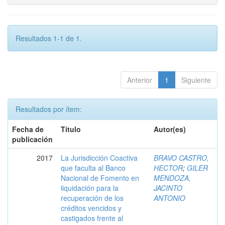
Resultados 1-1 de 1.
Anterior
1
Siguiente
Resultados por ítem:
Fecha de
Título
Autor(es)
publicación
2017
La Jurisdicción Coactiva
BRAVO CASTRO,
que faculta al Banco
HECTOR
;
GILER
Nacional de Fomento en
MENDOZA,
liquidación para la
JACINTO
recuperación de los
ANTONIO
créditos vencidos y
castigados frente al