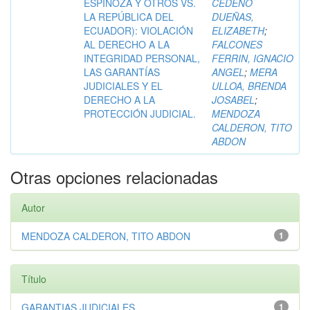
ESPINOZA Y OTROS VS.
CEDEÑO
LA REPÚBLICA DEL
DUEÑAS,
ECUADOR): VIOLACIÓN
ELIZABETH
;
AL DERECHO A LA
FALCONES
INTEGRIDAD PERSONAL,
FERRIN, IGNACIO
LAS GARANTÍAS
ANGEL
;
MERA
JUDICIALES Y EL
ULLOA, BRENDA
DERECHO A LA
JOSABEL
;
PROTECCIÓN JUDICIAL.
MENDOZA
CALDERON, TITO
ABDON
Otras opciones relacionadas
Autor
MENDOZA CALDERON, TITO ABDON
1
Título
GARANTIAS JUDICIALES
1