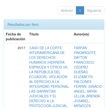
Anterior
1
Siguiente
Resultados por ítem:
Fecha de
Título
Autor(es)
publicación
2017
CASO DE LA CORTE
FARFAN
INTERAMERICANA DE
PINOARGOTE,
LOS DERECHOS
DAYTON
HUMANOS (HERRERA
FRANCISCO
;
ESPINOZA Y OTROS VS.
CEDEÑO
LA REPÚBLICA DEL
DUEÑAS,
ECUADOR): VIOLACIÓN
ELIZABETH
;
AL DERECHO A LA
FALCONES
INTEGRIDAD PERSONAL,
FERRIN, IGNACIO
LAS GARANTÍAS
ANGEL
;
MERA
JUDICIALES Y EL
ULLOA, BRENDA
DERECHO A LA
JOSABEL
;
PROTECCIÓN JUDICIAL.
MENDOZA