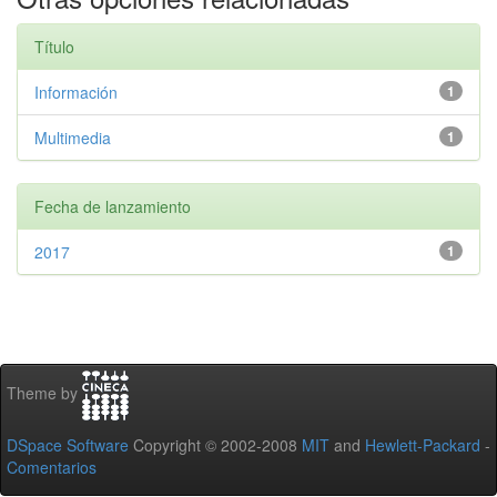
Título
Información
1
Multimedia
1
Fecha de lanzamiento
2017
1
Theme by
DSpace Software
Copyright © 2002-2008
MIT
and
Hewlett-Packard
-
Comentarios