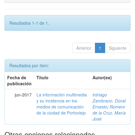
Resultados 1-1 de 1.
Anterior
1
Siguiente
Resultados por ítem:
Fecha de
Título
Autor(es)
publicación
jun-2017
La información multimedia
Intriago
y su incidencia en los
Zambrano, Dúval
medios de comunicación
Ernesto
;
Romero
de la ciudad de Portoviejo
de la Cruz, María
José
Otras opciones relacionadas