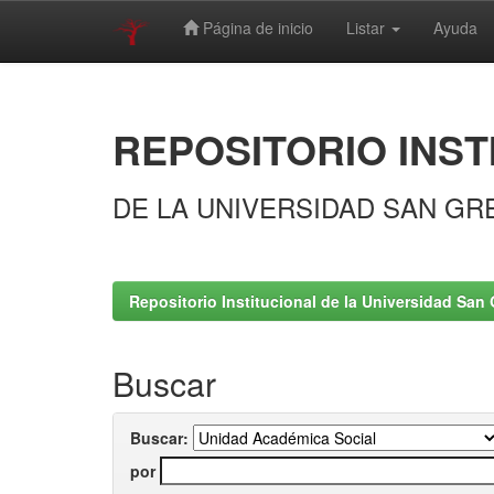
Página de inicio
Listar
Ayuda
Skip
navigation
REPOSITORIO INST
DE LA UNIVERSIDAD SAN GR
Repositorio Institucional de la Universidad San 
Buscar
Buscar:
por