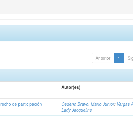
Anterior
1
Si
Autor(es)
erecho de participación
Cedeño Bravo, Mario Junior
;
Vargas Á
Lady Jacqueline