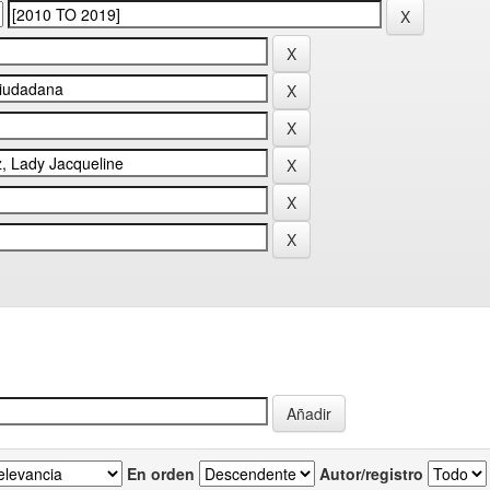
En orden
Autor/registro