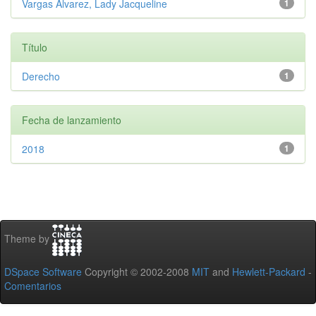
Vargas Álvarez, Lady Jacqueline
1
Título
Derecho
1
Fecha de lanzamiento
2018
1
Theme by
DSpace Software
Copyright © 2002-2008
MIT
and
Hewlett-Packard
-
Comentarios