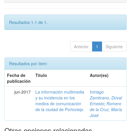
Resultados 1-1 de 1.
Anterior
1
Siguiente
Resultados por ítem:
Fecha de
Título
Autor(es)
publicación
jun-2017
La información multimedia
Intriago
y su incidencia en los
Zambrano, Dúval
medios de comunicación
Ernesto
;
Romero
de la ciudad de Portoviejo
de la Cruz, María
José
Otras opciones relacionadas