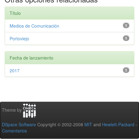
Título
Medios de Comunicación
1
Portoviejo
1
Fecha de lanzamiento
2017
1
Theme by
DSpace Software
Copyright © 2002-2008
MIT
and
Hewlett-Packard
-
Comentarios