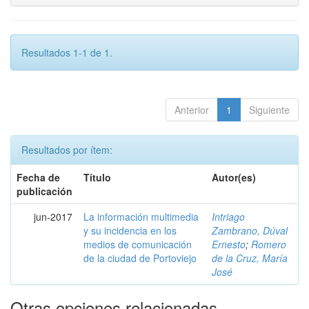
Resultados 1-1 de 1.
Anterior
1
Siguiente
Resultados por ítem:
Fecha de
Título
Autor(es)
publicación
jun-2017
La información multimedia
Intriago
y su incidencia en los
Zambrano, Dúval
medios de comunicación
Ernesto
;
Romero
de la ciudad de Portoviejo
de la Cruz, María
José
Otras opciones relacionadas