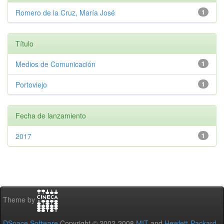
Romero de la Cruz, María José
1
Título
Medios de Comunicación
1
Portoviejo
1
Fecha de lanzamiento
2017
1
Theme by
DSpace Software
Copyright © 2002-2008
MIT
and
Hewlett-Packard
-