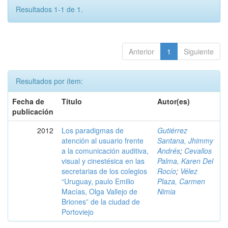
Resultados 1-1 de 1.
Anterior
1
Siguiente
Resultados por ítem:
Fecha de
Título
Autor(es)
publicación
2012
Los paradigmas de
Gutiérrez
atención al usuario frente
Santana, Jhimmy
a la comunicación auditiva,
Andrés
;
Cevallos
visual y cinestésica en las
Palma, Karen Del
secretarias de los colegios
Rocío
;
Vélez
“Uruguay, paulo Emilio
Plaza, Carmen
Macías, Olga Vallejo de
Nimia
Briones” de la ciudad de
Portoviejo