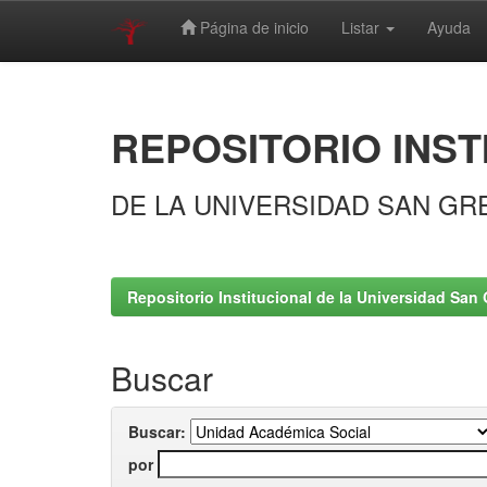
Página de inicio
Listar
Ayuda
Skip
navigation
REPOSITORIO INST
DE LA UNIVERSIDAD SAN GR
Repositorio Institucional de la Universidad San 
Buscar
Buscar:
por