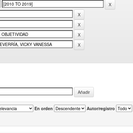
En orden
Autor/registro