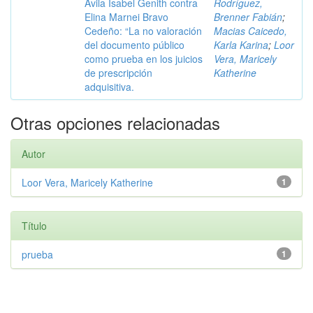
Ávila Isabel Genith contra
Rodríguez,
Elina Marnei Bravo
Brenner Fabián
;
Cedeño: “La no valoración
Macias Caicedo,
del documento público
Karla Karina
;
Loor
como prueba en los juicios
Vera, Maricely
de prescripción
Katherine
adquisitiva.
Otras opciones relacionadas
Autor
Loor Vera, Maricely Katherine
1
Título
prueba
1