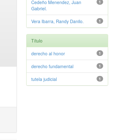
Cedeño Menendez, Juan
1
Gabriel.
Vera Ibarra, Randy Danilo.
1
Título
derecho al honor
1
derecho fundamental
1
tutela judicial
1