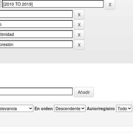
En orden
Autor/registro