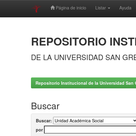
Página de inicio
Listar
Ayuda
Skip
navigation
REPOSITORIO INST
DE LA UNIVERSIDAD SAN GR
Repositorio Institucional de la Universidad San 
Buscar
Buscar:
por