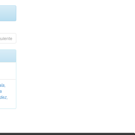
guiente
ala,
a
dez,