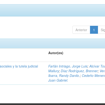
Anterior
1
Si
Autor(es)
ociales y la tutela judicial
Farfán Intriago, Jorge Luis
;
Alcívar To
Mallury
;
Díaz Rodríguez, Brenner
;
Ver
Ibarra, Randy Danilo.
;
Cedeño Menen
Juan Gabriel.