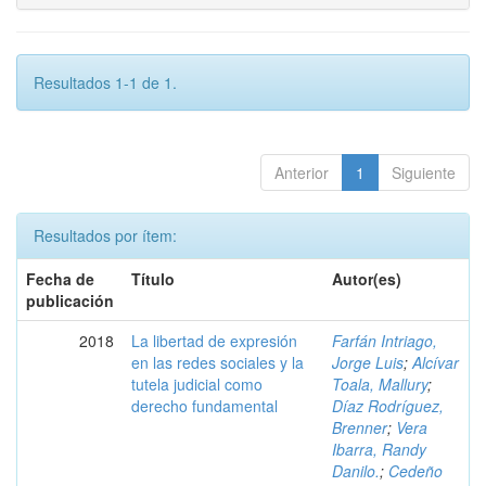
Resultados 1-1 de 1.
Anterior
1
Siguiente
Resultados por ítem:
Fecha de
Título
Autor(es)
publicación
2018
La libertad de expresión
Farfán Intriago,
en las redes sociales y la
Jorge Luis
;
Alcívar
tutela judicial como
Toala, Mallury
;
derecho fundamental
Díaz Rodríguez,
Brenner
;
Vera
Ibarra, Randy
Danilo.
;
Cedeño