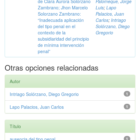
de Clara Aurora Solórzano
Palomeque, Jorge
Zambrano; Jhon Marcelo
Luis
;
Lapo
Solorzano Zambrano:
Palacios, Juan
“Inadecuada aplicación
Carlos
;
Intriago
del tipo penal en el
Solórzano, Diego
contexto de la
Gregorio
subsidiaridad del principio
de mínima intervención
penal”
Otras opciones relacionadas
Autor
Intriago Solórzano, Diego Gregorio
1
Lapo Palacios, Juan Carlos
1
Título
ausencia del tipo penal
1