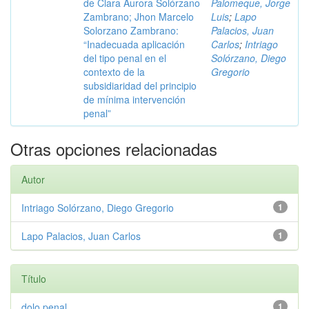
de Clara Aurora Solórzano
Palomeque, Jorge
Zambrano; Jhon Marcelo
Luis
;
Lapo
Solorzano Zambrano:
Palacios, Juan
“Inadecuada aplicación
Carlos
;
Intriago
del tipo penal en el
Solórzano, Diego
contexto de la
Gregorio
subsidiaridad del principio
de mínima intervención
penal”
Otras opciones relacionadas
Autor
Intriago Solórzano, Diego Gregorio
1
Lapo Palacios, Juan Carlos
1
Título
dolo penal
1