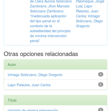
de Clara Aurora Solórzano
Palomeque, Jorge
Zambrano; Jhon Marcelo
Luis
;
Lapo
Solorzano Zambrano:
Palacios, Juan
“Inadecuada aplicación
Carlos
;
Intriago
del tipo penal en el
Solórzano, Diego
contexto de la
Gregorio
subsidiaridad del principio
de mínima intervención
penal”
Otras opciones relacionadas
Autor
Intriago Solórzano, Diego Gregorio
1
Lapo Palacios, Juan Carlos
1
Título
principio de minima intervención ...
1