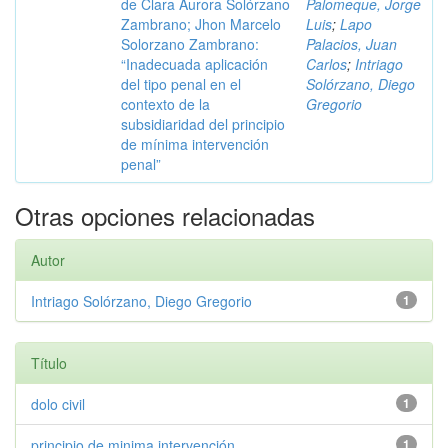
de Clara Aurora Solórzano
Palomeque, Jorge
Zambrano; Jhon Marcelo
Luis
;
Lapo
Solorzano Zambrano:
Palacios, Juan
“Inadecuada aplicación
Carlos
;
Intriago
del tipo penal en el
Solórzano, Diego
contexto de la
Gregorio
subsidiaridad del principio
de mínima intervención
penal”
Otras opciones relacionadas
Autor
Intriago Solórzano, Diego Gregorio
1
Título
dolo civil
1
principio de minima intervención ...
1