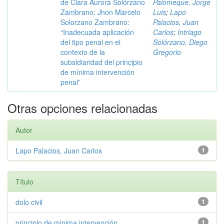
de Clara Aurora Solórzano
Palomeque, Jorge
Zambrano; Jhon Marcelo
Luis
;
Lapo
Solorzano Zambrano:
Palacios, Juan
“Inadecuada aplicación
Carlos
;
Intriago
del tipo penal en el
Solórzano, Diego
contexto de la
Gregorio
subsidiaridad del principio
de mínima intervención
penal”
Otras opciones relacionadas
Autor
Lapo Palacios, Juan Carlos
1
Título
dolo civil
1
principio de minima intervención ...
1