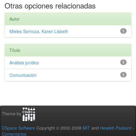
Otras opciones relacionadas
Autor
Mieles Sornoza, Karen Lisbeth
1
Título
Análisis jurídico
1
Comunicación
1
Theme by
DSpace Software
Copyright © 2002-2008
MIT
and
Hewlett-Packard
-
Comentarios