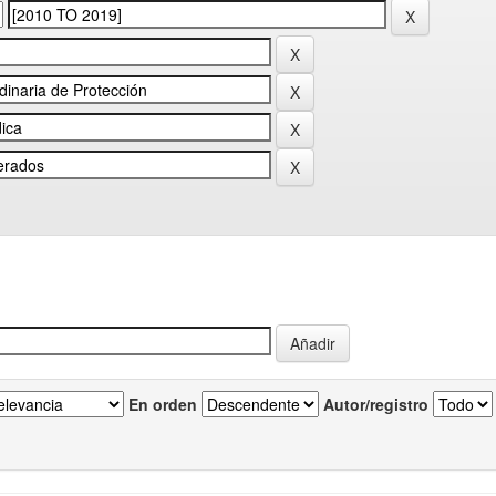
En orden
Autor/registro