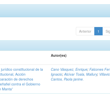
Anterior
1
Si
Autor(es)
urídico constitucional de la
Cano Vásquez, Enrique
;
Falcones Ferr
itucional, Acción
Ignacio
;
Alcívar Toala, Mallury
;
Villavi
eparación de derechos
Cantos, Paola janine.
eñafiel contra el Gobierno
n Manta”