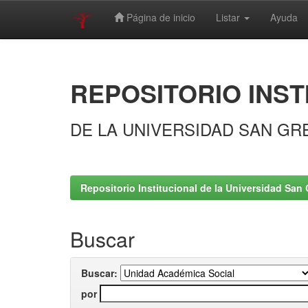
Página de inicio
Listar
Ayuda
Skip
navigation
REPOSITORIO INST
DE LA UNIVERSIDAD SAN GR
Repositorio Institucional de la Universidad San 
Buscar
Buscar:
por