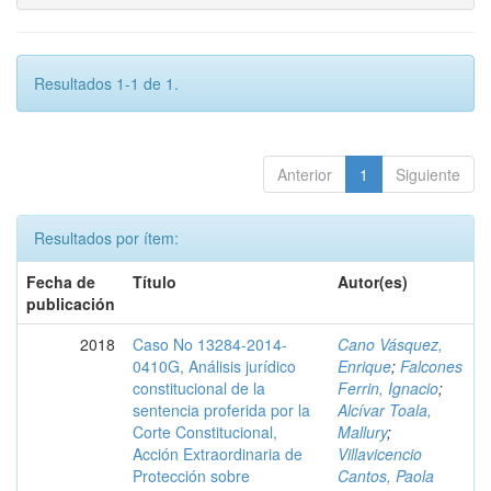
Resultados 1-1 de 1.
Anterior
1
Siguiente
Resultados por ítem:
Fecha de
Título
Autor(es)
publicación
2018
Caso No 13284-2014-
Cano Vásquez,
0410G, Análisis jurídico
Enrique
;
Falcones
constitucional de la
Ferrin, Ignacio
;
sentencia proferida por la
Alcívar Toala,
Corte Constitucional,
Mallury
;
Acción Extraordinaria de
Villavicencio
Protección sobre
Cantos, Paola