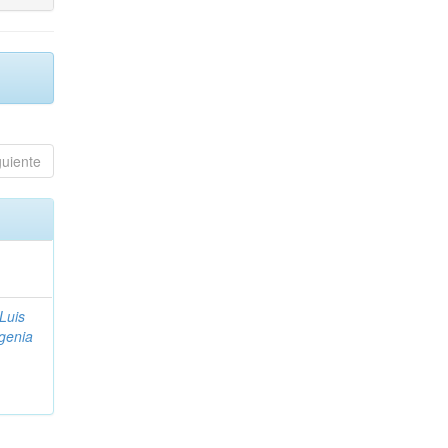
guiente
Luis
genia