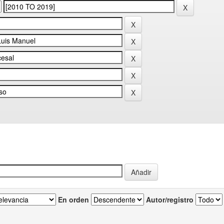
En orden
Autor/registro