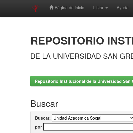
Página de inicio
Listar
Ayuda
Skip
navigation
REPOSITORIO INST
DE LA UNIVERSIDAD SAN GR
Repositorio Institucional de la Universidad San 
Buscar
Buscar:
por