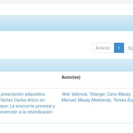
Anterior
1
Si
Autor(es)
prescripción adquisitiva
Veliz Valencia, Yolange
;
Cano Macay, 
o Núñez Carlos Arturo en
Manuel
;
Macay Medranda, Teresa Eu
ique: La economía procesal y
nvención a la reivindicación