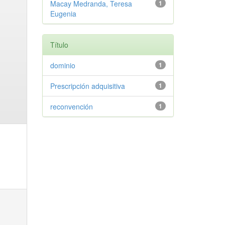
Macay Medranda, Teresa
1
Eugenia
Título
dominio
1
Prescripción adquisitiva
1
reconvención
1