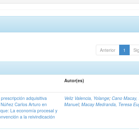
Anterior
1
Si
Autor(es)
prescripción adquisitiva
Veliz Valencia, Yolange
;
Cano Macay, 
o Núñez Carlos Arturo en
Manuel
;
Macay Medranda, Teresa Eu
ique: La economía procesal y
nvención a la reivindicación