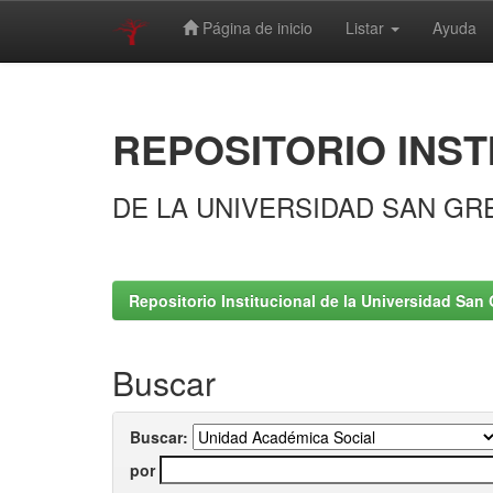
Página de inicio
Listar
Ayuda
Skip
navigation
REPOSITORIO INST
DE LA UNIVERSIDAD SAN GR
Repositorio Institucional de la Universidad San 
Buscar
Buscar:
por