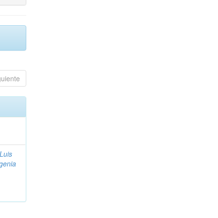
guiente
Luis
genia