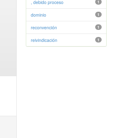
, debido proceso
1
dominio
1
reconvención
1
reivindicación
1