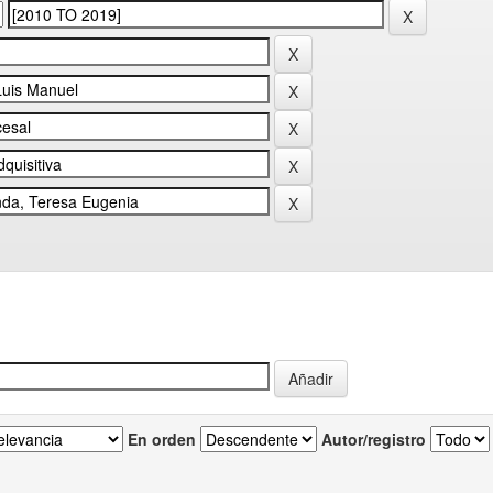
En orden
Autor/registro