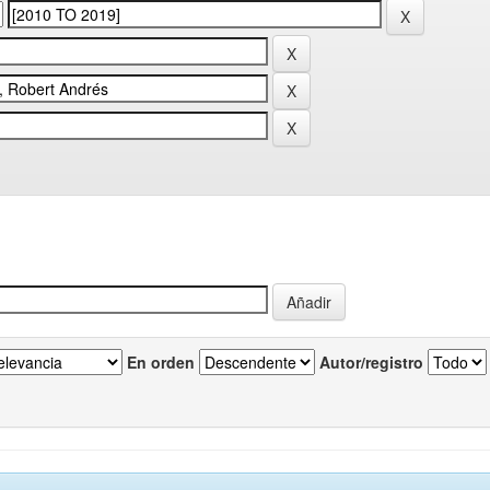
En orden
Autor/registro