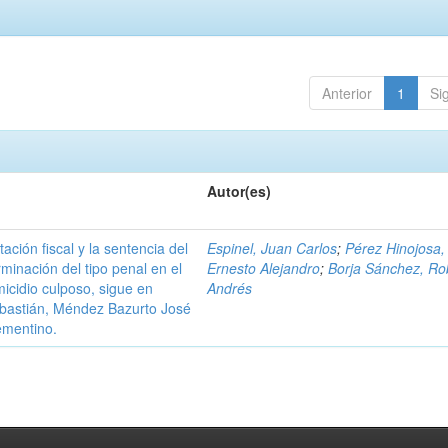
Anterior
1
Si
Autor(es)
ación fiscal y la sentencia del
Espinel, Juan Carlos
;
Pérez Hinojosa,
minación del tipo penal en el
Ernesto Alejandro
;
Borja Sánchez, Ro
cidio culposo, sigue en
Andrés
bastián, Méndez Bazurto José
ementino.