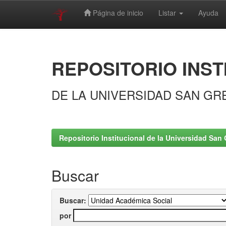
Página de inicio
Listar
Ayuda
Skip
navigation
REPOSITORIO INST
DE LA UNIVERSIDAD SAN GR
Repositorio Institucional de la Universidad San 
Buscar
Buscar:
por