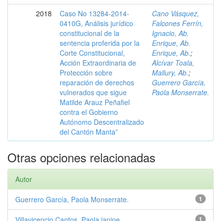
2018
Caso No 13284-2014-
Cano Vásquez,
0410G, Análisis jurídico
Falcones Ferrín,
constitucional de la
Ignacio, Ab.
sentencia proferida por la
Enrique, Ab.
Corte Constitucional,
Enrique, Ab.
;
Acción Extraordinaria de
Alcívar Toala,
Protección sobre
Mallury, Ab.
;
reparación de derechos
Guerrero García,
vulnerados que sigue
Paola Monserrate.
Matilde Arauz Peñafiel
contra el Gobierno
Autónomo Descentralizado
del Cantón Manta”
Otras opciones relacionadas
Autor
Guerrero García, Paola Monserrate.
1
Villavicencio Cantos, Paola janine.
1