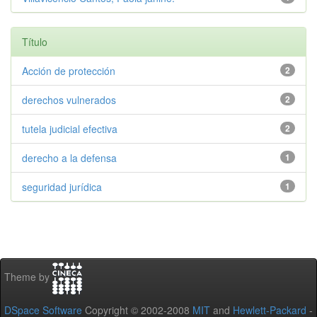
Título
Acción de protección
2
derechos vulnerados
2
tutela judicial efectiva
2
derecho a la defensa
1
seguridad jurídica
1
Theme by
DSpace Software
Copyright © 2002-2008
MIT
and
Hewlett-Packard
-