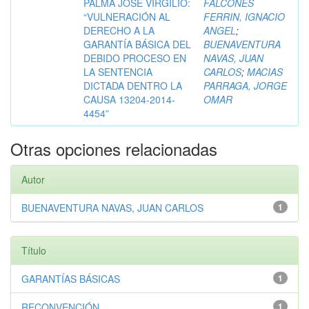
PALMA JOSÉ VIRGILIO:
FALCONES
“VULNERACIÓN AL
FERRIN, IGNACIO
DERECHO A LA
ANGEL
;
GARANTÍA BÁSICA DEL
BUENAVENTURA
DEBIDO PROCESO EN
NAVAS, JUAN
LA SENTENCIA
CARLOS
;
MACIAS
DICTADA DENTRO LA
PARRAGA, JORGE
CAUSA 13204-2014-
OMAR
4454”
Otras opciones relacionadas
Autor
BUENAVENTURA NAVAS, JUAN CARLOS
1
Título
GARANTÍAS BÁSICAS
1
RECONVENCIÓN
1