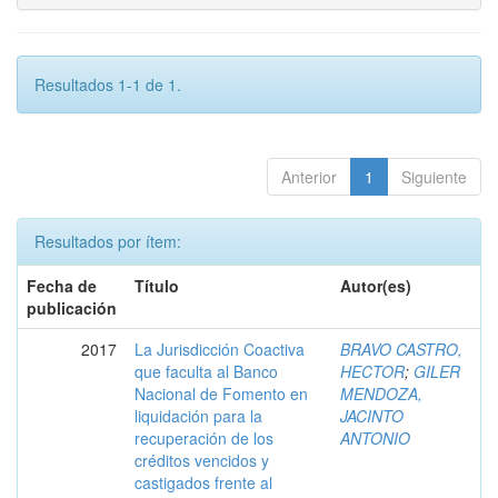
Resultados 1-1 de 1.
Anterior
1
Siguiente
Resultados por ítem:
Fecha de
Título
Autor(es)
publicación
2017
La Jurisdicción Coactiva
BRAVO CASTRO,
que faculta al Banco
HECTOR
;
GILER
Nacional de Fomento en
MENDOZA,
liquidación para la
JACINTO
recuperación de los
ANTONIO
créditos vencidos y
castigados frente al