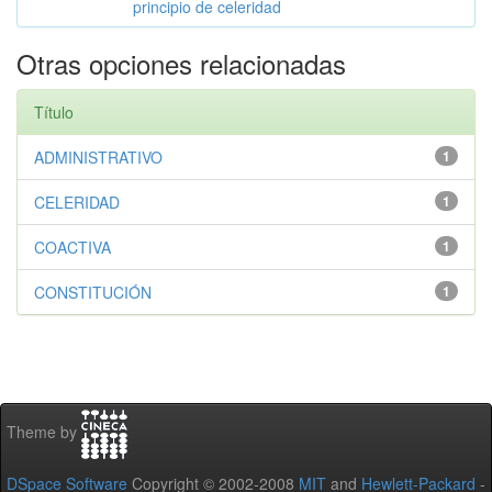
principio de celeridad
Otras opciones relacionadas
Título
ADMINISTRATIVO
1
CELERIDAD
1
COACTIVA
1
CONSTITUCIÓN
1
Theme by
DSpace Software
Copyright © 2002-2008
MIT
and
Hewlett-Packard
-