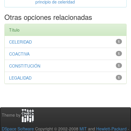
principio de celeridad
Otras opciones relacionadas
Título
CELERIDAD
1
COACTIVA
1
CONSTITUCIÓN
1
LEGALIDAD
1
Theme by
DSpace Software
Copyright © 2002-2008
MIT
and
Hewlett-Packard
-