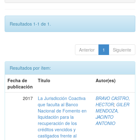
Resultados 1-1 de 1.
Anterior
1
Siguiente
Resultados por ítem:
Fecha de
Título
Autor(es)
publicación
2017
La Jurisdicción Coactiva
BRAVO CASTRO,
que faculta al Banco
HECTOR
;
GILER
Nacional de Fomento en
MENDOZA,
liquidación para la
JACINTO
recuperación de los
ANTONIO
créditos vencidos y
castigados frente al