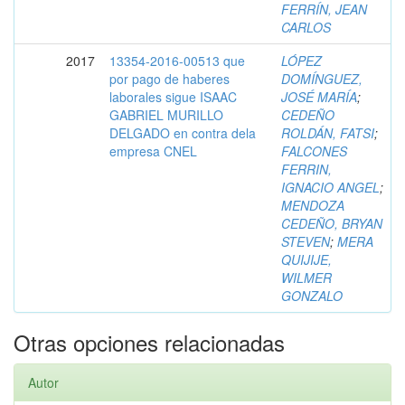
FERRÍN, JEAN
CARLOS
2017
13354-2016-00513 que
LÓPEZ
por pago de haberes
DOMÍNGUEZ,
laborales sigue ISAAC
JOSÉ MARÍA
;
GABRIEL MURILLO
CEDEÑO
DELGADO en contra dela
ROLDÁN, FATSI
;
empresa CNEL
FALCONES
FERRIN,
IGNACIO ANGEL
;
MENDOZA
CEDEÑO, BRYAN
STEVEN
;
MERA
QUIJIJE,
WILMER
GONZALO
Otras opciones relacionadas
Autor