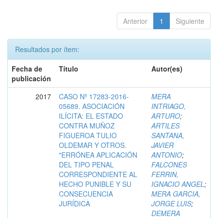
Anterior
1
Siguiente
Resultados por ítem:
Fecha de
Título
Autor(es)
publicación
2017
CASO Nº 17283-2016-
MERA
05689. ASOCIACIÓN
INTRIAGO,
ILÍCITA: EL ESTADO
ARTURO
;
CONTRA MUÑOZ
ARTILES
FIGUEROA TULIO
SANTANA,
OLDEMAR Y OTROS.
JAVIER
"ERRÓNEA APLICACIÓN
ANTONIO
;
DEL TIPO PENAL
FALCONES
CORRESPONDIENTE AL
FERRIN,
HECHO PUNIBLE Y SU
IGNACIO ANGEL
;
CONSECUENCIA
MERA GARCIA,
JURÍDICA
JORGE LUIS
;
DEMERA