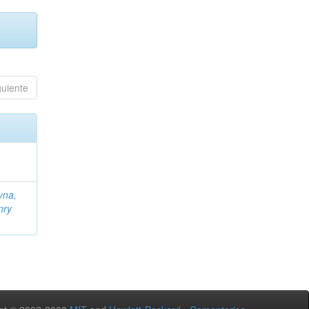
guiente
yna,
nry