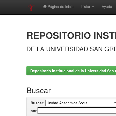
Página de inicio
Listar
Ayuda
Skip
navigation
REPOSITORIO INST
DE LA UNIVERSIDAD SAN GR
Repositorio Institucional de la Universidad San 
Buscar
Buscar:
por