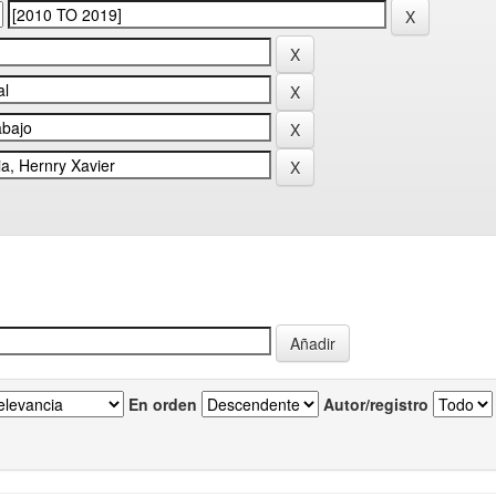
En orden
Autor/registro