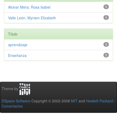
Alcivar Mera, Rosa Isabel
1
Valle León, Myriam Elizabeth
1
Título
aprendizaje
1
Enseñanza
1
Theme by
DSpace Software
Copyright © 2002-2008
MIT
and
Hewlett-Packard
-
Comentarios