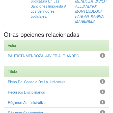
Judicatura En Las
MENDOZA, JAVIER
Sanciones Impuesta A
ALEJANDRO
;
Los Servidores
MONTESDEOCA
Judiciales.
FARFAN, KARINA
MARIENELA
Otras opciones relacionadas
Autor
BAUTISTA MENDOZA, JAVIER ALEJANDRO
1
Título
Pleno Del Consejo De La Judicatura
1
Recursos Disciplinarios
1
Régimen Administrativo
1
Régimen Sancionador
1