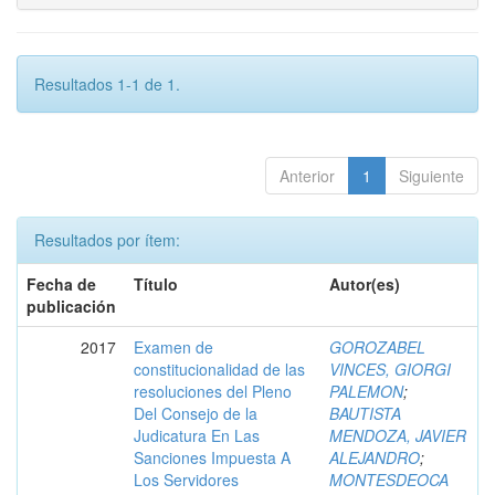
Resultados 1-1 de 1.
Anterior
1
Siguiente
Resultados por ítem:
Fecha de
Título
Autor(es)
publicación
2017
Examen de
GOROZABEL
constitucionalidad de las
VINCES, GIORGI
resoluciones del Pleno
PALEMON
;
Del Consejo de la
BAUTISTA
Judicatura En Las
MENDOZA, JAVIER
Sanciones Impuesta A
ALEJANDRO
;
Los Servidores
MONTESDEOCA