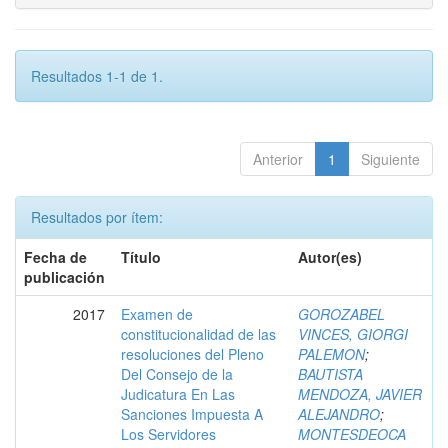
Resultados 1-1 de 1.
Anterior
1
Siguiente
Resultados por ítem:
Fecha de
Título
Autor(es)
publicación
2017
Examen de
GOROZABEL
constitucionalidad de las
VINCES, GIORGI
resoluciones del Pleno
PALEMON
;
Del Consejo de la
BAUTISTA
Judicatura En Las
MENDOZA, JAVIER
Sanciones Impuesta A
ALEJANDRO
;
Los Servidores
MONTESDEOCA