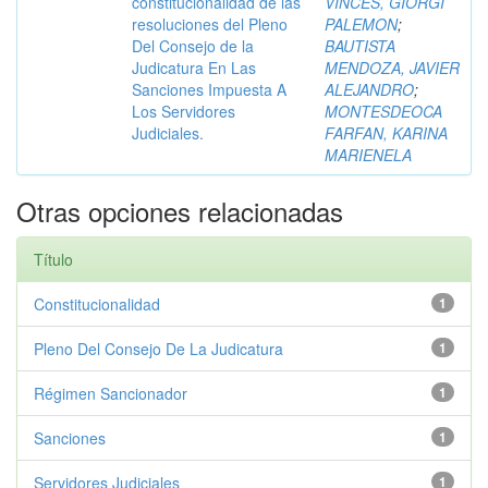
constitucionalidad de las
VINCES, GIORGI
resoluciones del Pleno
PALEMON
;
Del Consejo de la
BAUTISTA
Judicatura En Las
MENDOZA, JAVIER
Sanciones Impuesta A
ALEJANDRO
;
Los Servidores
MONTESDEOCA
Judiciales.
FARFAN, KARINA
MARIENELA
Otras opciones relacionadas
Título
Constitucionalidad
1
Pleno Del Consejo De La Judicatura
1
Régimen Sancionador
1
Sanciones
1
Servidores Judiciales
1