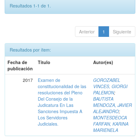
Resultados 1-1 de 1.
Anterior
1
Siguiente
Resultados por ítem:
Fecha de
Título
Autor(es)
publicación
2017
Examen de
GOROZABEL
constitucionalidad de las
VINCES, GIORGI
resoluciones del Pleno
PALEMON
;
Del Consejo de la
BAUTISTA
Judicatura En Las
MENDOZA, JAVIER
Sanciones Impuesta A
ALEJANDRO
;
Los Servidores
MONTESDEOCA
Judiciales.
FARFAN, KARINA
MARIENELA