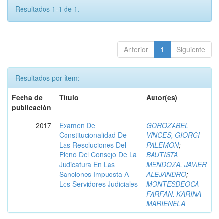
Resultados 1-1 de 1.
Anterior
1
Siguiente
Resultados por ítem:
Fecha de
Título
Autor(es)
publicación
2017
Examen De
GOROZABEL
Constitucionalidad De
VINCES, GIORGI
Las Resoluciones Del
PALEMON
;
Pleno Del Consejo De La
BAUTISTA
Judicatura En Las
MENDOZA, JAVIER
Sanciones Impuesta A
ALEJANDRO
;
Los Servidores Judiciales
MONTESDEOCA
FARFAN, KARINA
MARIENELA