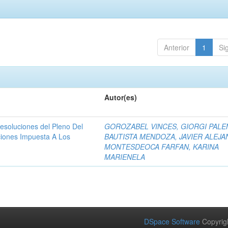
Anterior
1
Si
Autor(es)
resoluciones del Pleno Del
GOROZABEL VINCES, GIORGI PAL
ciones Impuesta A Los
BAUTISTA MENDOZA, JAVIER ALEJ
MONTESDEOCA FARFAN, KARINA
MARIENELA
DSpace Software
Copyrig