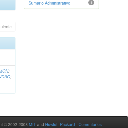
Sumario Administrativo
1
guiente
EMON
;
ANDRO
;
ht © 2002-2008
MIT
and
Hewlett-Packard
-
Comentarios