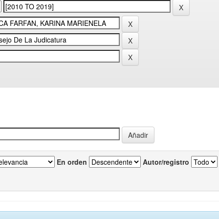
En orden
Autor/registro