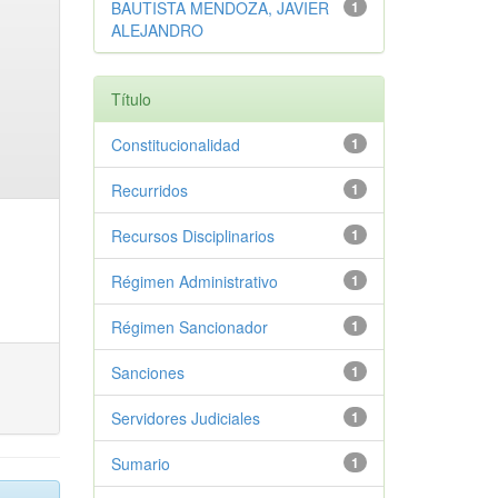
BAUTISTA MENDOZA, JAVIER
1
ALEJANDRO
Título
Constitucionalidad
1
Recurridos
1
Recursos Disciplinarios
1
Régimen Administrativo
1
Régimen Sancionador
1
Sanciones
1
Servidores Judiciales
1
Sumario
1