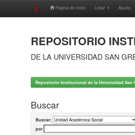
Página de inicio
Listar
Ayuda
Skip
navigation
REPOSITORIO INST
DE LA UNIVERSIDAD SAN GR
Repositorio Institucional de la Universidad San 
Buscar
Buscar:
por