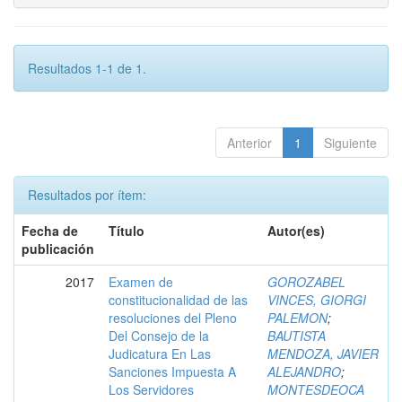
Resultados 1-1 de 1.
Anterior
1
Siguiente
Resultados por ítem:
Fecha de
Título
Autor(es)
publicación
2017
Examen de
GOROZABEL
constitucionalidad de las
VINCES, GIORGI
resoluciones del Pleno
PALEMON
;
Del Consejo de la
BAUTISTA
Judicatura En Las
MENDOZA, JAVIER
Sanciones Impuesta A
ALEJANDRO
;
Los Servidores
MONTESDEOCA