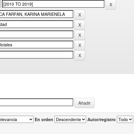
En orden
Autor/registro