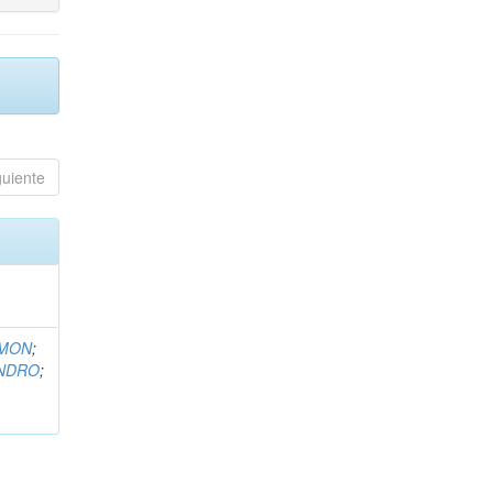
guiente
EMON
;
ANDRO
;