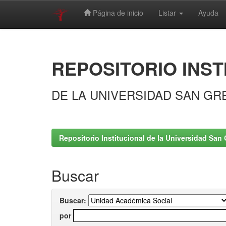
Página de inicio
Listar
Ayuda
Skip
navigation
REPOSITORIO INST
DE LA UNIVERSIDAD SAN GR
Repositorio Institucional de la Universidad San 
Buscar
Buscar:
por