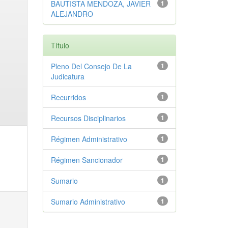
BAUTISTA MENDOZA, JAVIER
1
ALEJANDRO
Título
Pleno Del Consejo De La
1
Judicatura
Recurridos
1
Recursos Disciplinarios
1
Régimen Administrativo
1
Régimen Sancionador
1
Sumario
1
Sumario Administrativo
1