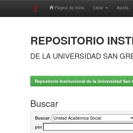
Página de inicio
Listar
Ayuda
Skip
navigation
REPOSITORIO INST
DE LA UNIVERSIDAD SAN GR
Repositorio Institucional de la Universidad San 
Buscar
Buscar:
por