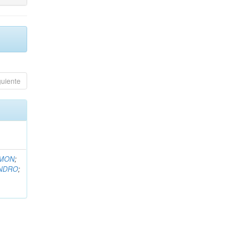
guiente
EMON
;
ANDRO
;