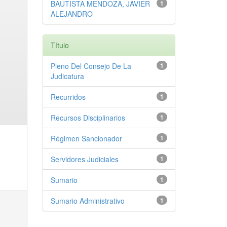
BAUTISTA MENDOZA, JAVIER
1
ALEJANDRO
Título
Pleno Del Consejo De La
1
Judicatura
Recurridos
1
Recursos Disciplinarios
1
Régimen Sancionador
1
Servidores Judiciales
1
Sumario
1
Sumario Administrativo
1