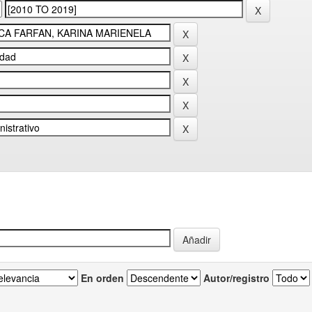
En orden
Autor/registro