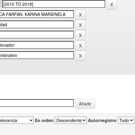
En orden
Autor/registro