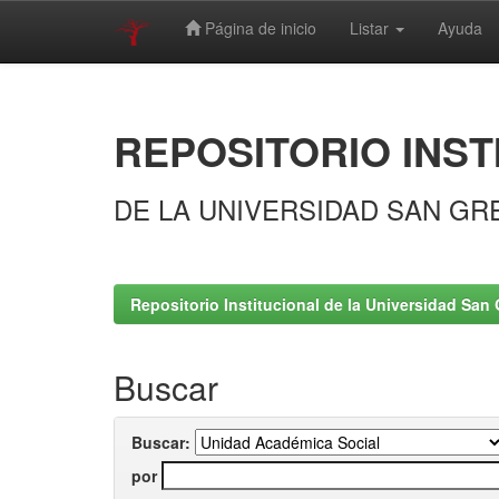
Página de inicio
Listar
Ayuda
Skip
navigation
REPOSITORIO INST
DE LA UNIVERSIDAD SAN GR
Repositorio Institucional de la Universidad San 
Buscar
Buscar:
por