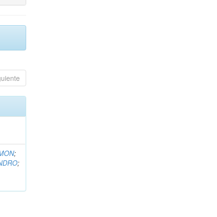
guiente
EMON
;
ANDRO
;