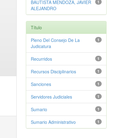
BAUTISTA MENDOZA, JAVIER
1
ALEJANDRO
Título
Pleno Del Consejo De La
1
Judicatura
Recurridos
1
Recursos Disciplinarios
1
Sanciones
1
Servidores Judiciales
1
Sumario
1
Sumario Administrativo
1