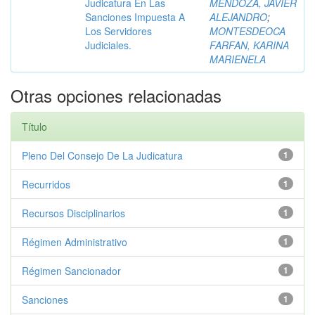
Judicatura En Las
MENDOZA, JAVIER
Sanciones Impuesta A
ALEJANDRO
;
Los Servidores
MONTESDEOCA
Judiciales.
FARFAN, KARINA
MARIENELA
Otras opciones relacionadas
Título
Pleno Del Consejo De La Judicatura
1
Recurridos
1
Recursos Disciplinarios
1
Régimen Administrativo
1
Régimen Sancionador
1
Sanciones
1