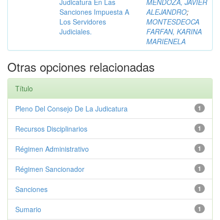
Judicatura En Las
MENDOZA, JAVIER
Sanciones Impuesta A
ALEJANDRO
;
Los Servidores
MONTESDEOCA
Judiciales.
FARFAN, KARINA
MARIENELA
Otras opciones relacionadas
Título
Pleno Del Consejo De La Judicatura
1
Recursos Disciplinarios
1
Régimen Administrativo
1
Régimen Sancionador
1
Sanciones
1
Sumario
1