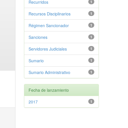
Recurridos
1
Recursos Disciplinarios
1
Régimen Sancionador
1
Sanciones
1
Servidores Judiciales
1
Sumario
1
Sumario Administrativo
1
Fecha de lanzamiento
2017
1