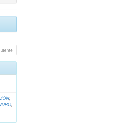
guiente
EMON
;
ANDRO
;