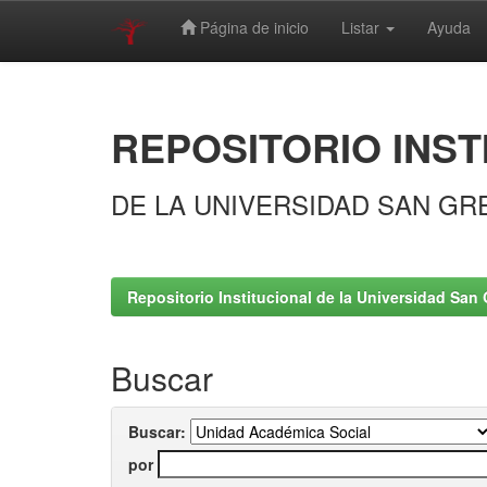
Página de inicio
Listar
Ayuda
Skip
navigation
REPOSITORIO INST
DE LA UNIVERSIDAD SAN GR
Repositorio Institucional de la Universidad San 
Buscar
Buscar:
por