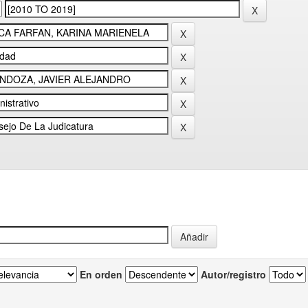
En orden
Autor/registro