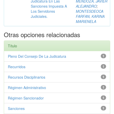
Judicatura En Las
MENDOZA, JAVIER
Sanciones Impuesta A
ALEJANDRO
;
Los Servidores
MONTESDEOCA
Judiciales.
FARFAN, KARINA
MARIENELA
Otras opciones relacionadas
Título
Pleno Del Consejo De La Judicatura
1
Recurridos
1
Recursos Disciplinarios
1
Régimen Administrativo
1
Régimen Sancionador
1
Sanciones
1